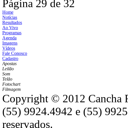
Página 29 de 32
Home
Notícias
Resultados
Ao Vivo
Programas
Agenda
Imagens
Vídeos
Fale Conosco
Cadastro
Apostas
Leilão
Som
Telão
Fotochart
Filmagem
Copyright © 2012 Cancha Re
(55) 9924.4942 e (55) 9925
reservados.