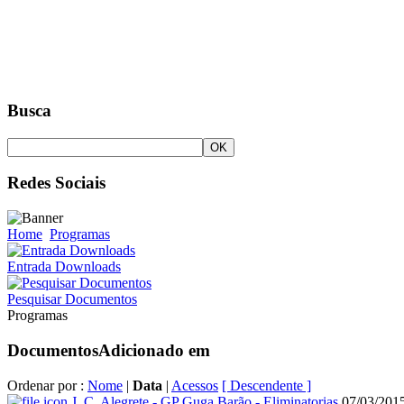
Busca
Redes Sociais
Home
Programas
Entrada Downloads
Pesquisar Documentos
Programas
Documentos
Adicionado em
Ordenar por :
Nome
|
Data
|
Acessos
[ Descendente ]
J. C. Alegrete - GP Guga Barão - Eliminatorias
07/03/201