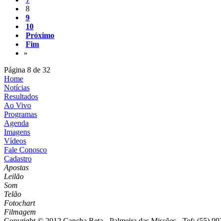
8
9
10
Próximo
Fim
»
Página 8 de 32
Home
Notícias
Resultados
Ao Vivo
Programas
Agenda
Imagens
Vídeos
Fale Conosco
Cadastro
Apostas
Leilão
Som
Telão
Fotochart
Filmagem
Copyright © 2012 Cancha Reta - Palmeira das Missões - Tef: (55) 992